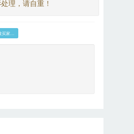
诉处理，请自重！
被买家…