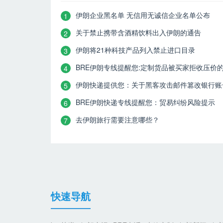
伊朗企业黑名单 无信用无诚信企业名单公布
1
关于禁止携带含酒精饮料出入伊朗的通告
2
伊朗将21种科技产品列入禁止进口目录
3
BRE伊朗专线提醒您:定制货品被买家拒收压价
4
伊朗快递提供您：关于黑客攻击邮件篡改银行账
5
BRE伊朗快递专线提醒您：贸易纠纷风险提示
6
去伊朗旅行需要注意哪些？
7
快速导航