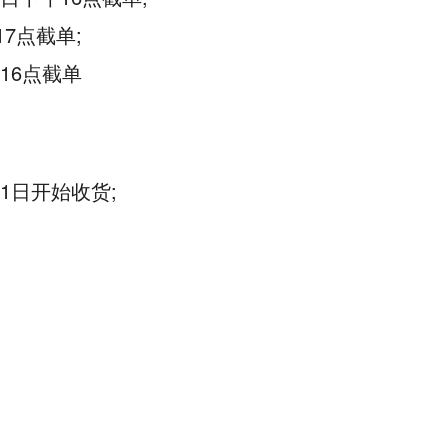
17点截单;
午16点截单
31日开始收货;