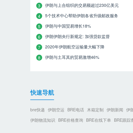
伊朗与上合组织的交易额超过230亿美元
3
5个技术中心帮助伊朗各省升级邮政服务
4
伊朗与中国贸易增长18%
5
伊朗伊朗央行新规定: 加强贷款监督
6
2020年伊朗航空运输量大幅下降
7
伊朗与土耳其的贸易激增46%
8
快速导航
bre快递
伊朗空运
BRE电话
木箱定制
伊朗新闻
伊
伊朗物流知识
BRE价格查询
BRE在线下单
BRE跟踪