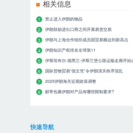
相关信息
禁止进入伊朗的物品
1
伊朗鼓励进出口商之间开展易货交易
2
伊朗与上海合作组织成员国贸易额达到新高点
3
伊朗知识产权排名全球第11
4
伊斯坦布尔-德黑兰-伊斯兰堡公路运输走廊开始
5
国际货物贸易“假文凭”令伊朗清关秩序混乱
6
2025伊朗海关近期政策调整
7
邮寄包裹伊朗对产品有哪些限制要求?
8
快速导航